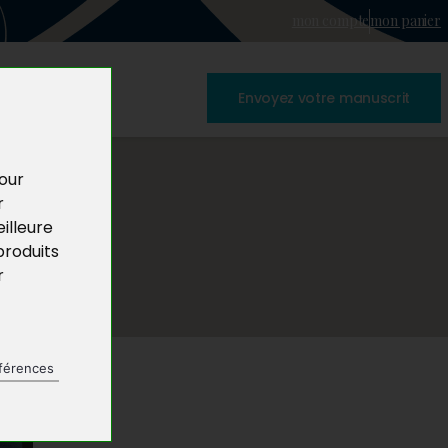
mon compte
mon panier
Envoyez votre manuscrit
pour
r
illeure
produits
r
férences