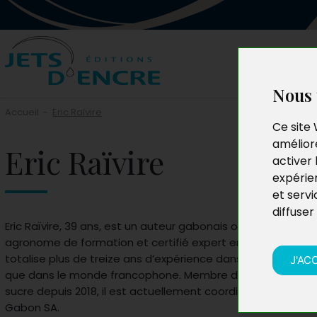
Nous 
Accueil
-
Eric Raïvire
Ce site 
améliore
Eric Raïvire
activer 
expérie
et servi
diffuser
Eric Raïvire, 39 ans, est un auteur gabonais originaire de Por
agronome de formation et certifié expert en agronomie de 
totalise plus de treize ans d’expérience dans l’industrie su
J'AC
que dans le monde francophone. Membre de l’Association 
sucre depuis 2018, il est actuellement coordinateur techni
Gabon SA.