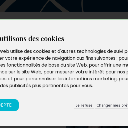
Les auteurs
Le catalogue
Le blog
utilisons des cookies
Web utilise des cookies et d'autres technologies de suivi 
r votre expérience de navigation aux fins suivantes :
pou
les fonctionnalités de base du site Web
,
pour offrir une me
nce sur le site Web
,
pour mesurer votre intérêt pour nos 
ces et pour personnaliser les interactions marketing
,
pou
 des publicités plus pertinentes pour vous
.
t-Gentil. Ingénieur
la canne à sucre, il
crière, tant au Gabon
CEPTE
Je refuse
Changer mes pré
française de canne à
que aux Sucreries du