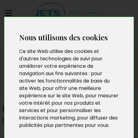
Envoyez votre
Nous utilisons des cookies
manuscrit
Ce site Web utilise des cookies et
Presse
d'autres technologies de suivi pour
améliorer votre expérience de
navigation aux fins suivantes :
pour
activer les fonctionnalités de base du
site Web
,
pour offrir une meilleure
expérience sur le site Web
,
pour mesurer
votre intérêt pour nos produits et
Et la mort elle-même ne peut
services et pour personnaliser les
rien contre moi
interactions marketing
,
pour diffuser des
publicités plus pertinentes pour vous
.