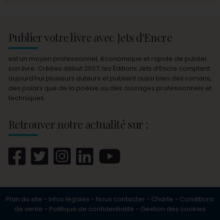
Publier votre livre avec Jets d'Encre
est un moyen professionnel, économique et rapide de publier
son livre. Créées début 2007, les Éditions Jets d’Encre comptent
aujourd’hui plusieurs auteurs et publient aussi bien des romans,
des polars que de la poésie ou des ouvrages professionnels et
techniques.
Retrouver notre actualité sur :
Plan du site
-
Infos légales
-
Nous contacter
-
Charte
-
Conditions
de vente
-
Politique de confidentialité
-
Gestion des cookies