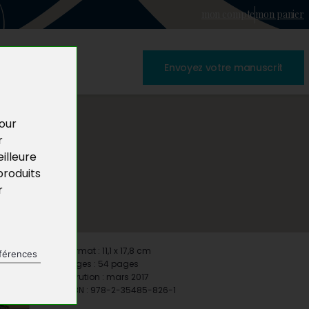
mon compte
mon panier
Envoyez votre manuscrit
pour
r
illeure
produits
r
Format : 11,1 x 17,8 cm
férences
Pages : 54 pages
Parution : mars 2017
ISBN : 978-2-35485-826-1