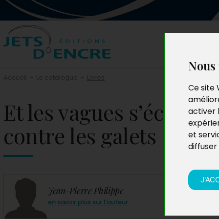
Nous 
Accueil
-
Le catalogue
-
Livres
Ce site 
améliore
Et les vagues s’écrasai
activer 
expérie
contre les galets
et servi
diffuser
J'AC
Jean-Pierre Philippe
en savoir plus sur l'auteur