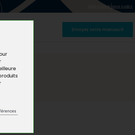
mon compte
mon panier
Envoyez votre manuscrit
pour
r
illeure
produits
r
férences