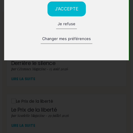
J'ACCEPTE
Je refuse
A lire également
Changer mes préférences
Derrière le silence
par Cévennes Magazine - 15 août 2026
LIRE LA SUITE
Le Prix de la liberté
par Scarlette Magazine - 29 juillet 2026
LIRE LA SUITE