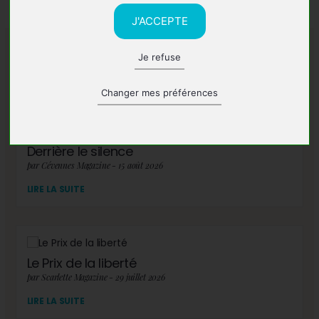
J'ACCEPTE
Je refuse
A lire également
Changer mes préférences
Derrière le silence
par Cévennes Magazine - 15 août 2026
LIRE LA SUITE
Le Prix de la liberté
par Scarlette Magazine - 29 juillet 2026
LIRE LA SUITE