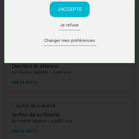
J'ACCEPTE
Je refuse
A lire également
Changer mes préférences
Derrière le silence
par Cévennes Magazine - 15 août 2026
LIRE LA SUITE
Le Prix de la liberté
par Scarlette Magazine - 29 juillet 2026
LIRE LA SUITE