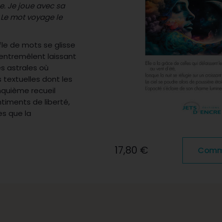
e. Je joue avec sa
. Le mot voyage le
le de mots se glisse
s’entremêlent laissant
s astrales où
 textuelles dont les
nquième recueil
ntiments de liberté,
es que la
17,80 €
Comma