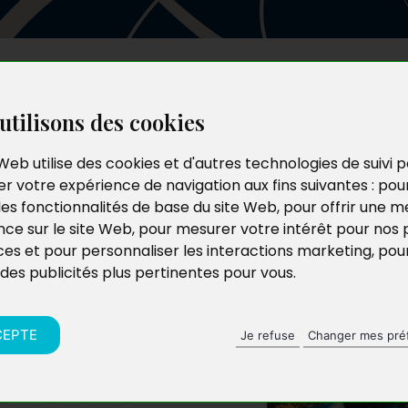
Les auteurs
Le catalogue
Le blog
utilisons des cookies
Web utilise des cookies et d'autres technologies de suivi 
r votre expérience de navigation aux fins suivantes :
pou
du ciel
les fonctionnalités de base du site Web
,
pour offrir une me
nce sur le site Web
,
pour mesurer votre intérêt pour nos 
ces et pour personnaliser les interactions marketing
,
pou
 des publicités plus pertinentes pour vous
.
CEPTE
Je refuse
Changer mes pré
r en lui donnant une