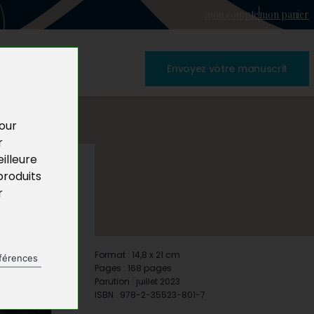
mon compte
mon panier
Envoyez votre manuscrit
pour
r
illeure
produits
r
Format : 14,8 x 21 cm
férences
Pages : 168 pages
Parution : juillet 2023
ISBN : 978-2-35523-801-7