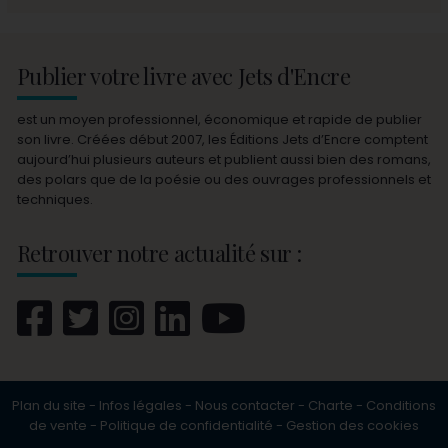
Publier votre livre avec Jets d'Encre
est un moyen professionnel, économique et rapide de publier
son livre. Créées début 2007, les Éditions Jets d’Encre comptent
aujourd’hui plusieurs auteurs et publient aussi bien des romans,
des polars que de la poésie ou des ouvrages professionnels et
techniques.
Retrouver notre actualité sur :
Plan du site
-
Infos légales
-
Nous contacter
-
Charte
-
Conditions
de vente
-
Politique de confidentialité
-
Gestion des cookies