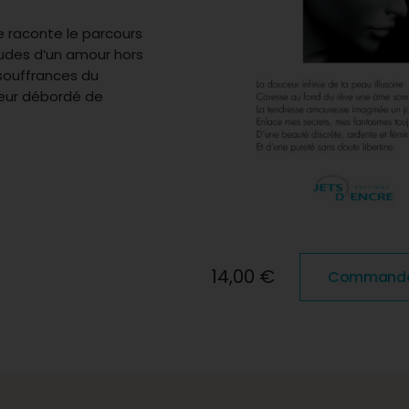
e raconte le parcours
udes d’un amour hors
 souffrances du
cœur débordé de
14,00 €
Commander 