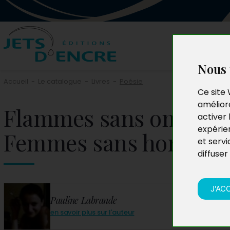
Nous 
Accueil
-
Le catalogue
-
Livres
-
Poésie
Ce site 
améliore
Flammes sans ombres
activer 
expérie
Femmes sans hommes
et servi
diffuser
J'AC
Pauline Labrande
en savoir plus sur l'auteur