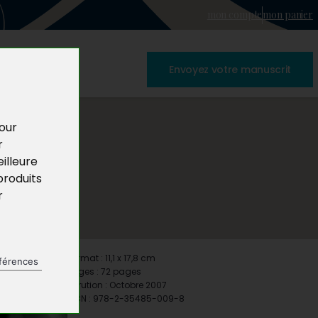
mon compte
mon panier
Envoyez votre manuscrit
pour
r
illeure
produits
r
Format : 11,1 x 17,8 cm
férences
Pages : 72 pages
Parution : Octobre 2007
ISBN : 978-2-35485-009-8