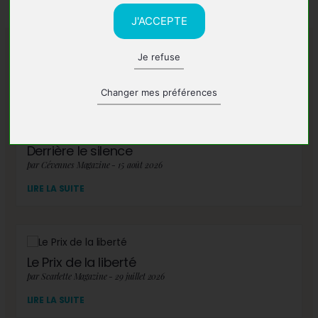
J'ACCEPTE
Je refuse
A lire également
Changer mes préférences
Derrière le silence
par Cévennes Magazine - 15 août 2026
LIRE LA SUITE
Le Prix de la liberté
par Scarlette Magazine - 29 juillet 2026
LIRE LA SUITE