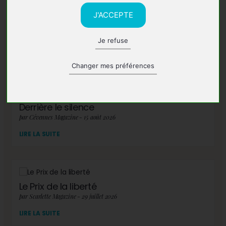
J'ACCEPTE
Je refuse
A lire également
Changer mes préférences
Derrière le silence
par Cévennes Magazine - 15 août 2026
LIRE LA SUITE
Le Prix de la liberté
par Scarlette Magazine - 29 juillet 2026
LIRE LA SUITE