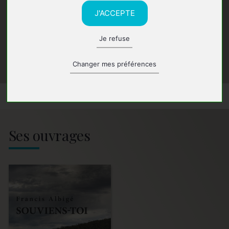
J'ACCEPTE
Je refuse
Changer mes préférences
Ses ouvrages