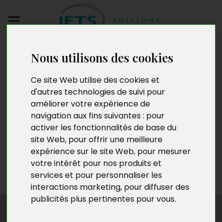
Envoyez votre
Nous utilisons des cookies
manuscrit
Ce site Web utilise des cookies et
d'autres technologies de suivi pour
Francis Albigé
améliorer votre expérience de
navigation aux fins suivantes :
pour
activer les fonctionnalités de base du
site Web
,
pour offrir une meilleure
Francis Albigé vit à Toulouse, où il finit des études.
expérience sur le site Web
,
pour mesurer
D’abord passionné de lecture (Sartre, Barjavel), il écrit
votre intérêt pour nos produits et
de nombreuses nouvelles, chansons, poésies.
services et pour personnaliser les
« Souviens-toi » est son premier roman publié.
interactions marketing
,
pour diffuser des
publicités plus pertinentes pour vous
.