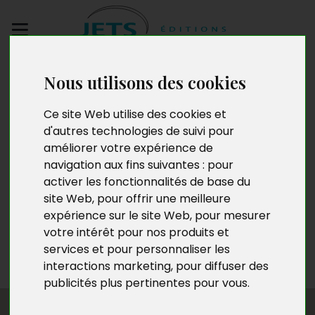
Envoyez votre
Nous utilisons des cookies
manuscrit
Ce site Web utilise des cookies et
d'autres technologies de suivi pour
Franck-Edouard
améliorer votre expérience de
Roosalem Atembina
navigation aux fins suivantes :
pour
activer les fonctionnalités de base du
site Web
,
pour offrir une meilleure
expérience sur le site Web
,
pour mesurer
Franck-Édouard Roosalem Atembina est un jeune
votre intérêt pour nos produits et
entrepreneur de 27 ans. Né à Paris, il vit aujourd’hui à
services et pour personnaliser les
Bruxelles.
interactions marketing
,
pour diffuser des
publicités plus pertinentes pour vous
.