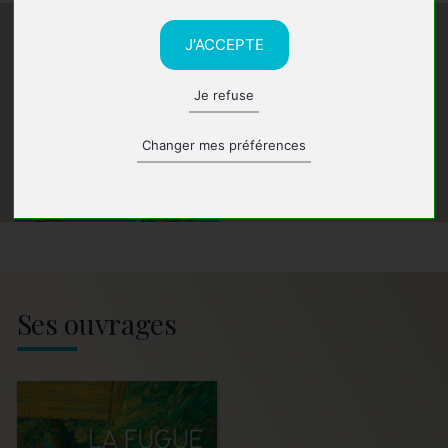
J'ACCEPTE
Je refuse
Changer mes préférences
Ses ouvrages