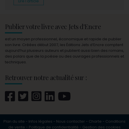
Lire l'article
Publier votre livre avec Jets d'Encre
est un moyen professionnel, économique et rapide de publier
son livre. Créées début 2007, les Éditions Jets d’Encre comptent
aujourd’hui plusieurs auteurs et publient aussi bien des romans,
des polars que de la poésie ou des ouvrages professionnels et
techniques.
Retrouver notre actualité sur :
Plan du site
-
Infos légales
-
Nous contacter
-
Charte
-
Conditions
de vente
-
Politique de confidentialité
-
Gestion des cookies