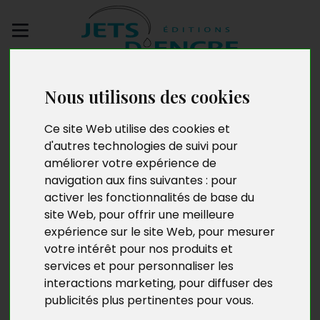
Envoyez votre
manuscrit
Nous utilisons des cookies
Ce site Web utilise des cookies et
Gabriel Cibrelis
d'autres technologies de suivi pour
améliorer votre expérience de
navigation aux fins suivantes :
pour
activer les fonctionnalités de base du
Gabriel Cibrelis, né en Martinique en 1966, a suivi des
site Web
,
pour offrir une meilleure
études de musicologie. Il travaille aujourd’hui comme
expérience sur le site Web
,
pour mesurer
discothécaire dans une médiathèque, où il nourrit au
votre intérêt pour nos produits et
quotidien ses deux grandes passions : la musique et
services et pour personnaliser les
l’écriture. Père de trois enfants, il partage à travers ses
interactions marketing
,
pour diffuser des
créations son amour pour la vie, sa terre natale et ses
publicités plus pertinentes pour vous
.
traditions, tout en restant ouvert aux autres cultures.