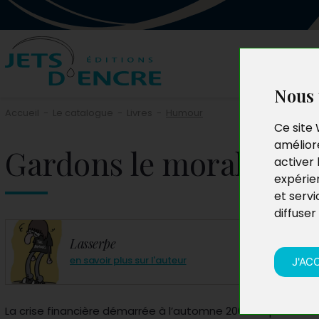
Nous 
Accueil
-
Le catalogue
-
Livres
-
Humour
Ce site 
améliore
Gardons le moral!
activer 
expérie
et servi
diffuser
Lasserpe
en savoir plus sur l'auteur
J'AC
La crise financière démarrée à l’automne 2008 se poursuit a