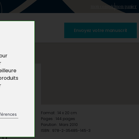
mon compte
mon panier
Envoyez votre manuscrit
pour
r
illeure
produits
r
Format : 14 x 20 cm
férences
Pages : 144 pages
Parution : Mars 2010
ISBN : 978-2-35485-145-3