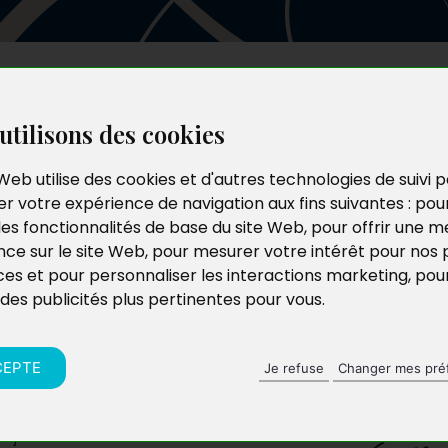
Les auteurs
Le catalogue
Le blog
utilisons des cookies
Web utilise des cookies et d'autres technologies de suivi 
r votre expérience de navigation aux fins suivantes :
pou
les fonctionnalités de base du site Web
,
pour offrir une me
nce sur le site Web
,
pour mesurer votre intérêt pour nos 
ces et pour personnaliser les interactions marketing
,
pou
 des publicités plus pertinentes pour vous
.
CEPTE
Je refuse
Changer mes pré
ujourd’hui en crise