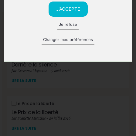
J'ACCEPTE
Je refuse
A lire également
Changer mes préférences
Derrière le silence
par Cévennes Magazine - 15 août 2026
LIRE LA SUITE
Le Prix de la liberté
par Scarlette Magazine - 29 juillet 2026
LIRE LA SUITE