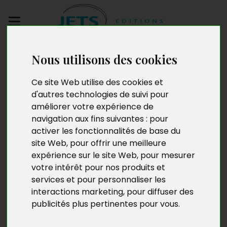
Envoyez votre
Nous utilisons des cookies
manuscrit
Ce site Web utilise des cookies et
d'autres technologies de suivi pour
Georges Ferrières
améliorer votre expérience de
navigation aux fins suivantes :
pour
activer les fonctionnalités de base du
site Web
,
pour offrir une meilleure
Vrai Parisien de souche, Georges Ferrières demeure en
expérience sur le site Web
,
pour mesurer
Essonne depuis 1970. Son nécessaire métier d’ingénieur
votre intérêt pour nos produits et
ne l’empêcha nullement de donner des concerts de
services et pour personnaliser les
chansons, sa vraie passion. Malchanceux du show-
interactions marketing
,
pour diffuser des
business, à présent retraité, il lui reste l’ardent désir de
communiquer aux autres cette passion par le présent
publicités plus pertinentes pour vous
.
ouvrage.