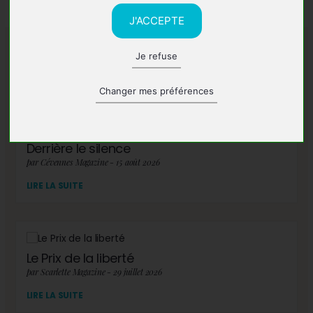
J'ACCEPTE
Je refuse
A lire également
Changer mes préférences
Derrière le silence
par Cévennes Magazine - 15 août 2026
LIRE LA SUITE
Le Prix de la liberté
par Scarlette Magazine - 29 juillet 2026
LIRE LA SUITE