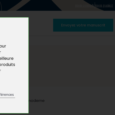
mon compte
mon panier
Envoyez votre manuscrit
pour
r
illeure
produits
r
férences