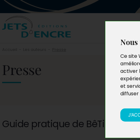
Nous 
Accueil
-
Les auteurs
-
Presse
Ce site 
Presse
améliore
activer 
expérie
et servi
diffuser
J'AC
Guide pratique de BêTiSe mod