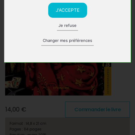
J'ACCEPTE
Je refuse
Changer mes préférences
14,00 €
Commander le livre
Format : 14,8 x 21 cm
Pages : 114 pages
Parution : mars 2015