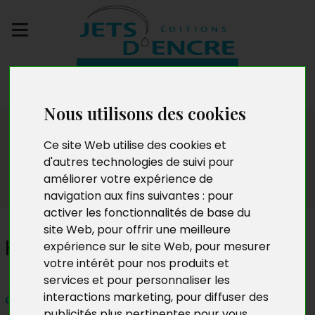
Envoyez votre
manuscrit
Nous utilisons des cookies
Actualités
Ce site Web utilise des cookies et
d'autres technologies de suivi pour
améliorer votre expérience de
navigation aux fins suivantes :
pour
activer les fonctionnalités de base du
site Web
,
pour offrir une meilleure
Hervé Jiménez
expérience sur le site Web
,
pour mesurer
votre intérêt pour nos produits et
services et pour personnaliser les
interactions marketing
,
pour diffuser des
du vendredi 5 au dimanche 7 avril 2024 de 10h à 18h
publicités plus pertinentes pour vous
.