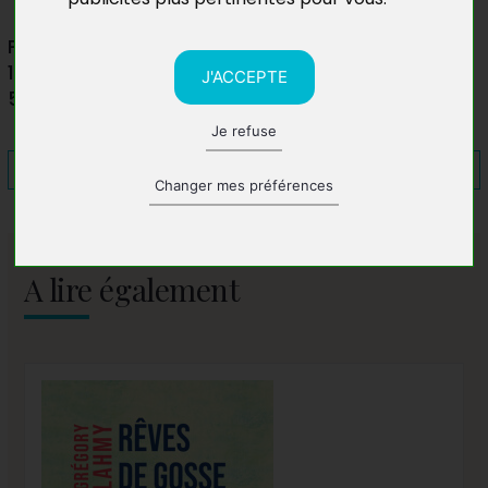
Palais ducal de Nevers
1 place de l'hôtel de ville
J'ACCEPTE
58000 Nevers
Je refuse
Changer mes préférences
A lire également