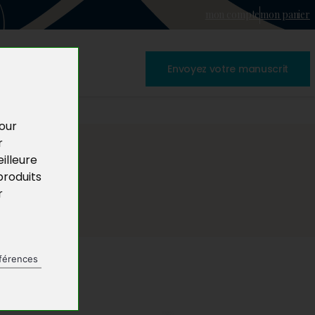
mon compte
mon panier
Envoyez votre manuscrit
pour
r
illeure
produits
r
férences