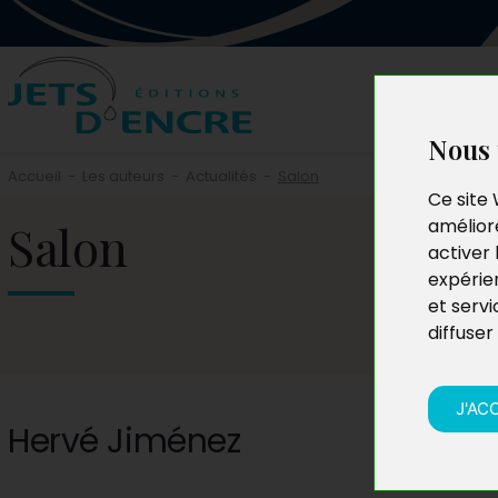
Nous 
Accueil
-
Les auteurs
-
Actualités
-
Salon
Ce site 
Salon
améliore
activer 
expérie
et servi
diffuser
J'AC
Hervé Jiménez