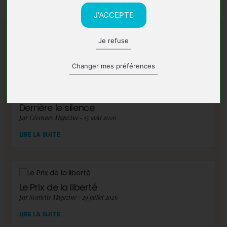
J'ACCEPTE
Je refuse
A lire également
Changer mes préférences
Derrière le silence
par Cévennes Magazine - 15 août 2026
LIRE LA SUITE
Le Prix de la liberté
par Scarlette Magazine - 29 juillet 2026
LIRE LA SUITE