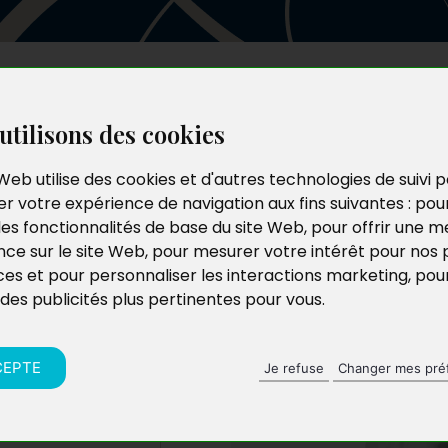
Les auteurs
Le catalogue
Le blog
utilisons des cookies
Web utilise des cookies et d'autres technologies de suivi 
r votre expérience de navigation aux fins suivantes :
pou
ef des
les fonctionnalités de base du site Web
,
pour offrir une me
nce sur le site Web
,
pour mesurer votre intérêt pour nos 
on
ces et pour personnaliser les interactions marketing
,
pou
 des publicités plus pertinentes pour vous
.
CEPTE
Je refuse
Changer mes pré