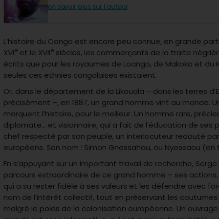
en savoir plus sur l'auteur
L’histoire du Congo est encore peu connue, en grande part
e
e
XVI
et le XVII
siècles, les commerçants de la traite négrièr
écrits que pour les royaumes de Loango, de Makoko et d
seules ces ethnies congolaises existaient.
Or, dans le département de la Likouala – dans les terres d’E
précisément –, en 1887, un grand homme vint au monde. Un
marquent l’histoire, pour le meilleur. Un homme rare, précie
diplomate… et visionnaire, qui a fait de l’éducation de ses pa
chef respecté par son peuple, un interlocuteur redouté par
européens. Son nom : Simon Gnessahou, ou Nyessaou (en f
En s’appuyant sur un important travail de recherche, Serge
parcours extraordinaire de ce grand homme – ses action
qui a su rester fidèle à ses valeurs et les défendre avec fo
nom de l’intérêt collectif, tout en préservant les coutume
malgré le poids de la colonisation européenne. Un ouvrage 