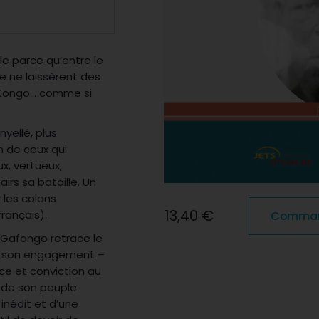
ie parce qu’entre le
e ne laissèrent des
u Kongo… comme si
nyellé, plus
 de ceux qui
ux, vertueux,
irs sa bataille. Un
 les colons
13,40 €
rançais).
Commande
 Gafongo retrace le
s, son engagement –
rce et conviction au
s de son peuple
inédit et d’une