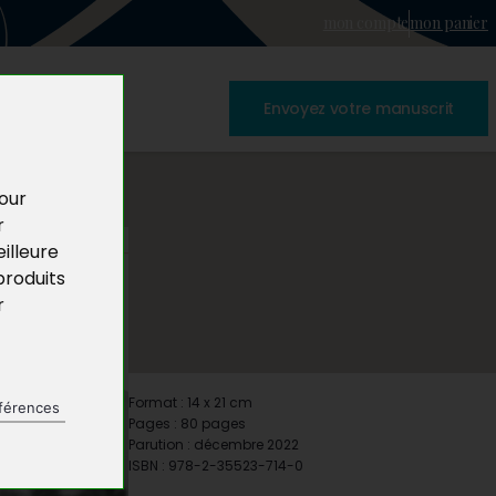
mon compte
mon panier
Envoyez votre manuscrit
pour
r
illeure
produits
r
Format : 14 x 21 cm
férences
Pages : 80 pages
Parution : décembre 2022
ISBN : 978-2-35523-714-0