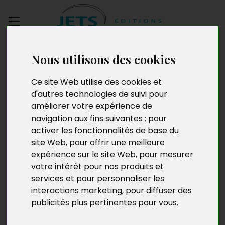
Envoyez votre
Nous utilisons des cookies
manuscrit
Ce site Web utilise des cookies et
d'autres technologies de suivi pour
Hussein Abdul Khalek
améliorer votre expérience de
navigation aux fins suivantes :
pour
activer les fonctionnalités de base du
site Web
,
pour offrir une meilleure
Hussein Abdul Khalek a 36 ans, Diplômé en
expérience sur le site Web
,
pour mesurer
comptabilité, il exerce aussi dans le domaine du
votre intérêt pour nos produits et
coaching
life & body language
et anime des
services et pour personnaliser les
séminaires sur la
winning attitude
. Grand adepte des
arts martiaux japonais, il étudie l’aïkido et enseigne le
interactions marketing
,
pour diffuser des
judo aux enfants. Consacrant sa vie aux voyages et à
publicités plus pertinentes pour vous
.
la découverte, il estime être avant tout un citoyen du
monde.