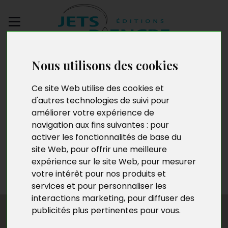
Envoyez votre
Nous utilisons des cookies
manuscrit
Ce site Web utilise des cookies et
Ibrahima Bob
d'autres technologies de suivi pour
améliorer votre expérience de
navigation aux fins suivantes :
pour
activer les fonctionnalités de base du
Né le 27 novembre 1969 à Ziguinchor, au Sénégal,
site Web
,
pour offrir une meilleure
Ibrahima Bob est Docteur en sociologie à l’université de
expérience sur le site Web
,
pour mesurer
Picardie Jules Verne d’Amiens. Il est marié, enseignant
votre intérêt pour nos produits et
et expert social.
services et pour personnaliser les
interactions marketing
,
pour diffuser des
publicités plus pertinentes pour vous
.