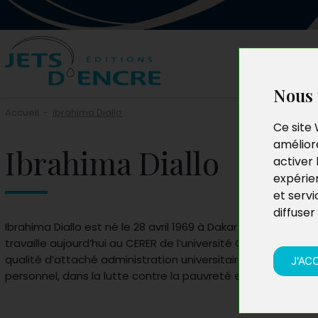
Nous 
Accueil
-
Ibrahima Diallo
Ce site 
améliore
Ibrahima Diallo
activer 
expérie
et servi
diffuser
Ibrahima Diallo est né le 28 avril 1969 à Dakar au Sénégal. Ju
travaille aujourd’hui au CERER de l’université Cheikh-Anta-D
qualité d’attaché administration universitaire. Il s’active ég
J'AC
personnel, dans la lutte contre la pauvreté et les inégalités