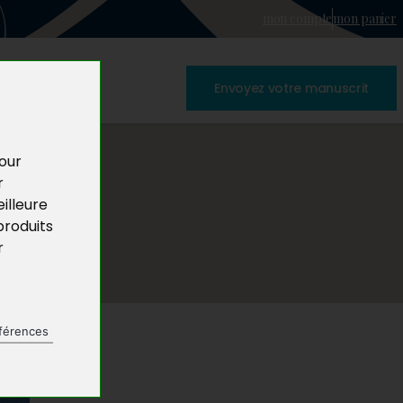
mon compte
mon panier
Envoyez votre manuscrit
pour
r
illeure
produits
r
férences