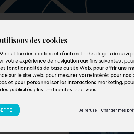
Les auteurs
Le catalogue
Le blog
utilisons des cookies
Web utilise des cookies et d'autres technologies de suivi 
r votre expérience de navigation aux fins suivantes :
pou
les fonctionnalités de base du site Web
,
pour offrir une me
nce sur le site Web
,
pour mesurer votre intérêt pour nos 
ces et pour personnaliser les interactions marketing
,
pou
 des publicités plus pertinentes pour vous
.
riste de formation, il
iop de Dakar, en
alement, à titre
CEPTE
Je refuse
Changer mes pré
 sociales.