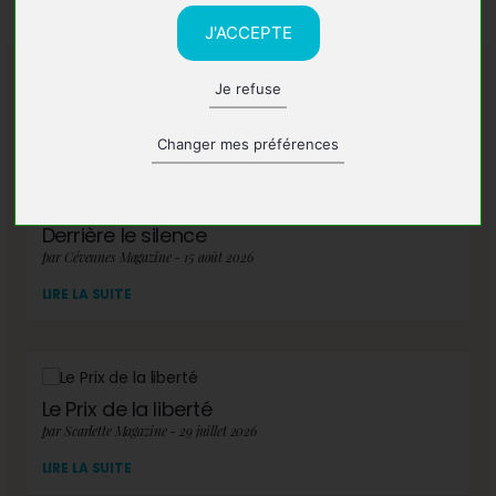
J'ACCEPTE
Je refuse
A lire également
Changer mes préférences
Derrière le silence
par Cévennes Magazine - 15 août 2026
LIRE LA SUITE
Le Prix de la liberté
par Scarlette Magazine - 29 juillet 2026
LIRE LA SUITE