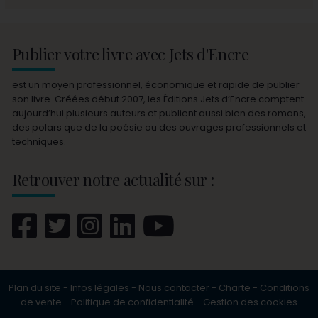
Publier votre livre avec Jets d'Encre
est un moyen professionnel, économique et rapide de publier
son livre. Créées début 2007, les Éditions Jets d’Encre comptent
aujourd’hui plusieurs auteurs et publient aussi bien des romans,
des polars que de la poésie ou des ouvrages professionnels et
techniques.
Retrouver notre actualité sur :
Plan du site
-
Infos légales
-
Nous contacter
-
Charte
-
Conditions
de vente
-
Politique de confidentialité
-
Gestion des cookies