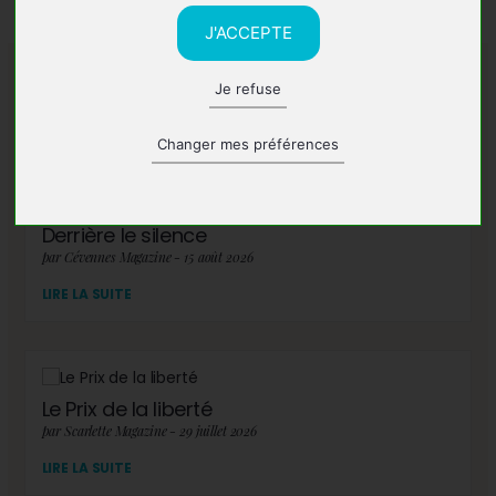
J'ACCEPTE
Je refuse
A lire également
Changer mes préférences
Derrière le silence
par Cévennes Magazine - 15 août 2026
LIRE LA SUITE
Le Prix de la liberté
par Scarlette Magazine - 29 juillet 2026
LIRE LA SUITE