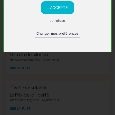
J'ACCEPTE
Je refuse
A lire également
Changer mes préférences
Derrière le silence
par Cévennes Magazine - 15 août 2026
LIRE LA SUITE
Le Prix de la liberté
par Scarlette Magazine - 29 juillet 2026
LIRE LA SUITE