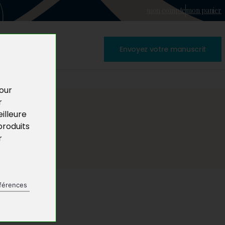
mon compte
mon panier
Envoyez votre manuscrit
pour
r
illeure
produits
r
férences