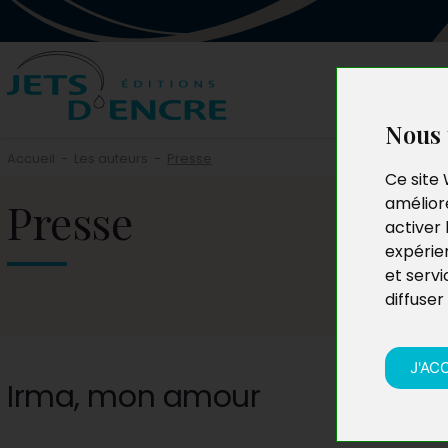
Nous 
Accueil
-
Les auteurs
-
Presse
Ce site 
Presse
améliore
activer 
expérie
et servi
diffuser
J'AC
Irma, mon amour