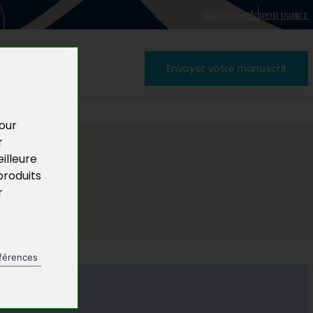
mon compte
mon panier
Envoyez votre manuscrit
pour
r
illeure
produits
r
férences