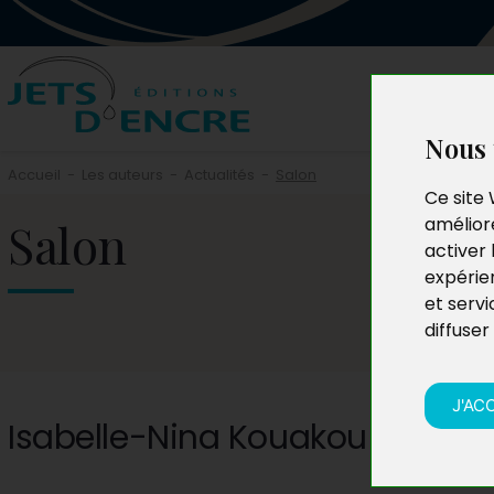
Nous 
Accueil
-
Les auteurs
-
Actualités
-
Salon
Ce site 
Salon
améliore
activer 
expérie
et servi
diffuser
J'AC
Isabelle-Nina Kouakou