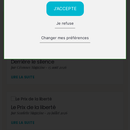
J'ACCEPTE
Je refuse
A lire également
Changer mes préférences
Derrière le silence
par Cévennes Magazine - 15 août 2026
LIRE LA SUITE
Le Prix de la liberté
par Scarlette Magazine - 29 juillet 2026
LIRE LA SUITE