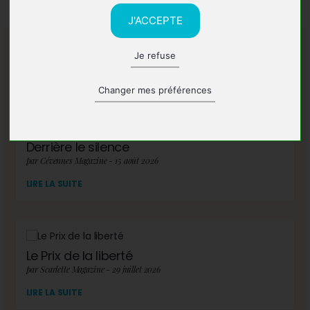
J'ACCEPTE
Je refuse
A lire également
Changer mes préférences
Derrière le silence
par Cévennes Magazine - 15 août 2026
LIRE LA SUITE
Le Prix de la liberté
par Scarlette Magazine - 29 juillet 2026
LIRE LA SUITE