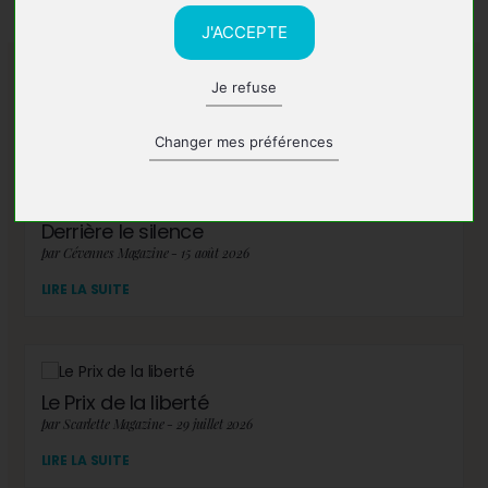
J'ACCEPTE
Je refuse
A lire également
Changer mes préférences
Derrière le silence
par Cévennes Magazine - 15 août 2026
LIRE LA SUITE
Le Prix de la liberté
par Scarlette Magazine - 29 juillet 2026
LIRE LA SUITE