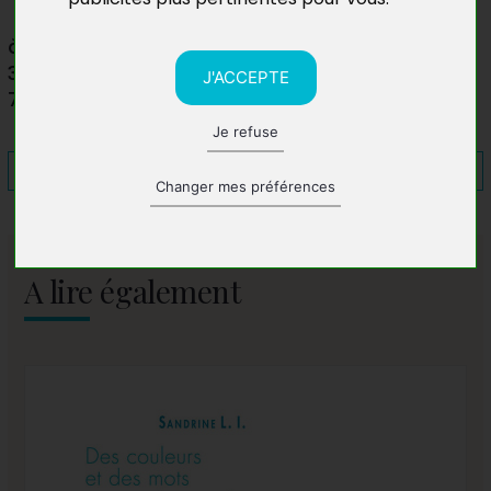
à la Ferme Pereire
3 avenue Erasme
J'ACCEPTE
77330 Ozoir-la-Ferrière
Je refuse
Changer mes préférences
A lire également