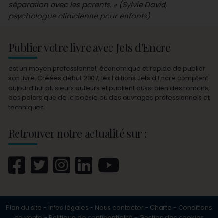
séparation avec les parents. » (Sylvie David,
psychologue clinicienne pour enfants)
Publier votre livre avec Jets d'Encre
est un moyen professionnel, économique et rapide de publier
son livre. Créées début 2007, les Éditions Jets d’Encre comptent
aujourd’hui plusieurs auteurs et publient aussi bien des romans,
des polars que de la poésie ou des ouvrages professionnels et
techniques.
Retrouver notre actualité sur :
Plan du site
-
Infos légales
-
Nous contacter
-
Charte
-
Conditions
de vente
-
Politique de confidentialité
-
Gestion des cookies