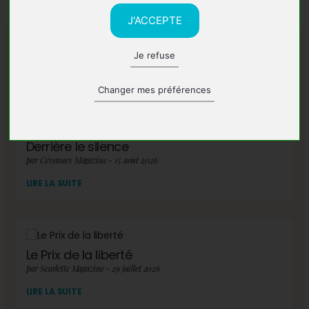
J'ACCEPTE
Je refuse
A lire également
Changer mes préférences
Derrière le silence
par Cévennes Magazine - 15 août 2026
LIRE LA SUITE
Le Prix de la liberté
par Scarlette Magazine - 29 juillet 2026
LIRE LA SUITE