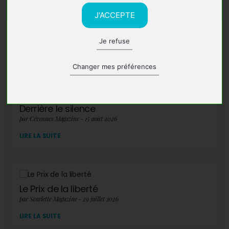
J'ACCEPTE
Je refuse
A lire également
Changer mes préférences
Derrière le silence
par Cévennes Magazine - 15 août 2026
LIRE LA SUITE
Le Prix de la liberté
par Scarlette Magazine - 29 juillet 2026
LIRE LA SUITE