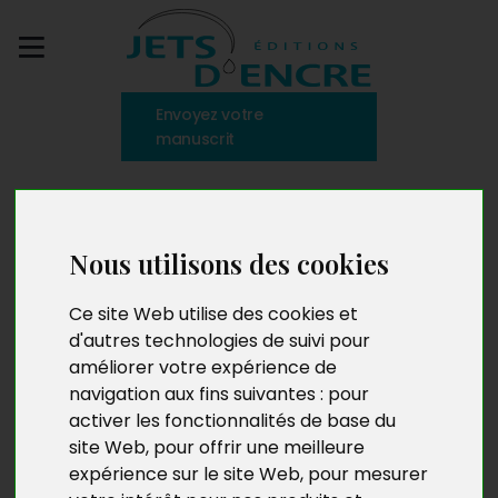
Envoyez votre
manuscrit
Jean de Blonay
Nous utilisons des cookies
Ce site Web utilise des cookies et
Médecin à la retraite, Jean de Blonay a toujours exercé
d'autres technologies de suivi pour
en parallèle plusieurs fonctions qui ont nourri son
améliorer votre expérience de
expérience de vie : chirurgien, médecin généraliste,
navigation aux fins suivantes :
pour
urgentiste dans un important centre médical, délégué
activer les fonctionnalités de base du
de la Croix-Rouge dans des pays en conflit, instructeur
de plongée, ingénieur multimédia, agent de voyages…
site Web
,
pour offrir une meilleure
Plus d’informations sur son site internet :
expérience sur le site Web
,
pour mesurer
www.jeandeblonay.ch