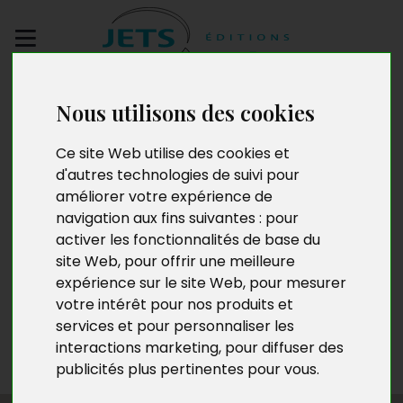
Envoyez votre
Nous utilisons des cookies
manuscrit
Ce site Web utilise des cookies et
Jean de la Vaine
d'autres technologies de suivi pour
améliorer votre expérience de
navigation aux fins suivantes :
pour
activer les fonctionnalités de base du
Jean de la Vaine a 51 ans. Fonctionnaire et célibataire, il
site Web
,
pour offrir une meilleure
se passionne pour les jeux de mots et l’écriture.
expérience sur le site Web
,
pour mesurer
Imitateur amateur, il aime aussi la photo en noir et
votre intérêt pour nos produits et
blanc, le cinéma, la pêche, le jardinage et l’automne. Il
services et pour personnaliser les
croit profondément au respect de soi et des autres,
interactions marketing
,
pour diffuser des
car « sans respect, aucune confiance ne peut naître ».
publicités plus pertinentes pour vous
.