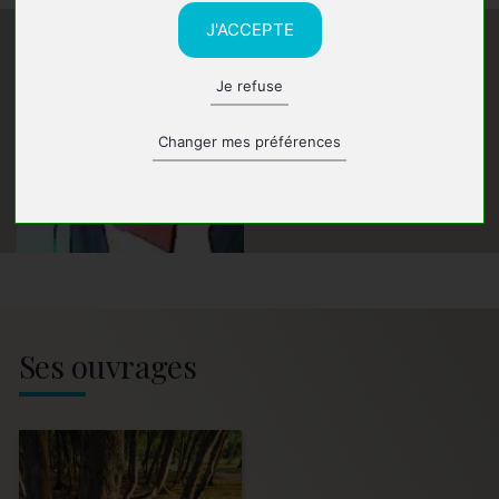
J'ACCEPTE
Je refuse
Changer mes préférences
Ses ouvrages