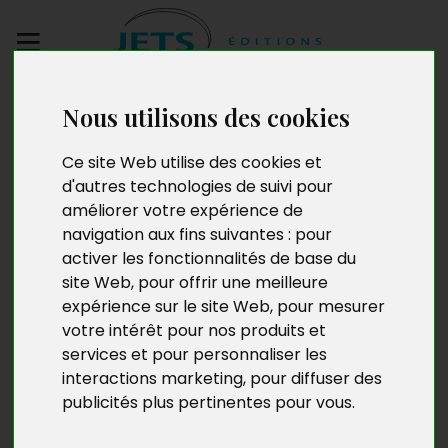
Envoyez votre
Nous utilisons des cookies
manuscrit
Ce site Web utilise des cookies et
d'autres technologies de suivi pour
Jean de Matha Djema
améliorer votre expérience de
Mombo
navigation aux fins suivantes :
pour
activer les fonctionnalités de base du
site Web
,
pour offrir une meilleure
expérience sur le site Web
,
pour mesurer
er
Né le 1
janvier 1957, Jean de Matha Djema Mombo est
votre intérêt pour nos produits et
originaire de Ndendé, au sud du Gabon. Marié et père
services et pour personnaliser les
d’une famille nombreuse, cet enseignant de carrière
interactions marketing
,
pour diffuser des
bientôt appelé à la retraite envisage de dédier cette
publicités plus pertinentes pour vous
.
dernière à sa passion, l’écriture.