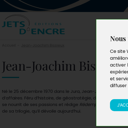
Nous 
Accueil
-
Jean-Joachim Bissieux
Ce site 
améliore
Jean-Joachim Bissieux
activer 
expérie
et servi
diffuser
Né le 25 décembre 1970 dans le Jura, Jean-Joachim Bissie
d’affaires. Féru d’histoire, de géostratégie, de golf et même 
se nourrit de ses passions et rédige
Rédemption
, le trois
J'AC
de sa trilogie, qu’il dévoile aujourd’hui.