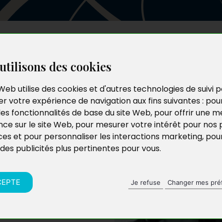
Les auteurs
Le catalogue
Le blog
utilisons des cookies
Web utilise des cookies et d'autres technologies de suivi 
r votre expérience de navigation aux fins suivantes :
pou
les fonctionnalités de base du site Web
,
pour offrir une me
nce sur le site Web
,
pour mesurer votre intérêt pour nos 
ces et pour personnaliser les interactions marketing
,
pou
 des publicités plus pertinentes pour vous
.
ux est avocat
de belles voitures, il
ième et dernier tome
CEPTE
Je refuse
Changer mes pré