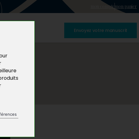
mon compte
mon panier
Envoyez votre manuscrit
pour
r
illeure
produits
r
férences