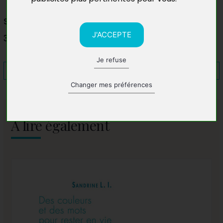
Salon du Livre de Frontignan
J'ACCEPTE
34110 Frontignan
Je refuse
Changer mes préférences
A lire également