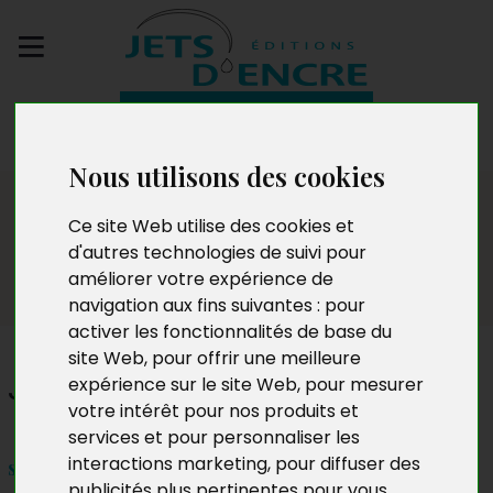
Envoyez votre
manuscrit
Nous utilisons des cookies
Salon
Ce site Web utilise des cookies et
d'autres technologies de suivi pour
améliorer votre expérience de
navigation aux fins suivantes :
pour
activer les fonctionnalités de base du
site Web
,
pour offrir une meilleure
Jean-Marie Polet
expérience sur le site Web
,
pour mesurer
votre intérêt pour nos produits et
services et pour personnaliser les
interactions marketing
,
pour diffuser des
samedi 5 mars 2016 – 9h à 18h
publicités plus pertinentes pour vous
.