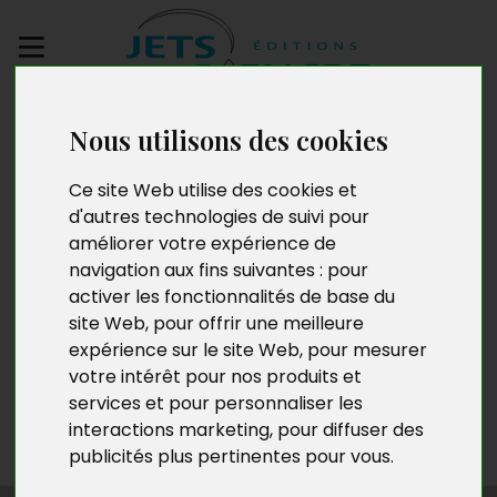
Envoyez votre
Nous utilisons des cookies
manuscrit
Ce site Web utilise des cookies et
Jean-Pierre Gautheur
d'autres technologies de suivi pour
améliorer votre expérience de
navigation aux fins suivantes :
pour
activer les fonctionnalités de base du
Jean Pierre Gautheur, 88 ans, est né à Laval. Ancien
site Web
,
pour offrir une meilleure
cadre de banque, il consacre sa retraite à l’écriture. Il
expérience sur le site Web
,
pour mesurer
est l’auteur de quatre pièces de théâtre (
La Grève, La
votre intérêt pour nos produits et
Bohémienne endormie),
de quatre recueils de fables
services et pour personnaliser les
(
La Plume intimidée, Le Corbeau vantard
) et de
interactions marketing
,
pour diffuser des
plusieurs romans (
La Mi-Temps
).
publicités plus pertinentes pour vous
.