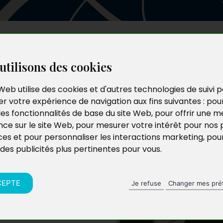
Les auteurs
Le catalogue
Le blog
utilisons des cookies
Web utilise des cookies et d'autres technologies de suivi 
r votre expérience de navigation aux fins suivantes :
pou
les fonctionnalités de base du site Web
,
pour offrir une me
nce sur le site Web
,
pour mesurer votre intérêt pour nos 
ces et pour personnaliser les interactions marketing
,
pou
 des publicités plus pertinentes pour vous
.
de jeune adulte et a
’environnements
son christ et les
CEPTE
Je refuse
Changer mes pré
’est avec privilège