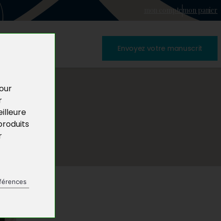
mon compte
mon panier
Envoyez votre manuscrit
pour
r
illeure
produits
r
férences