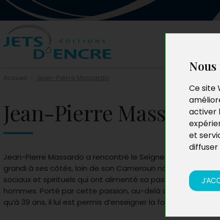
Nous 
Accueil
-
Jean-Pierre Massardo
Ce site 
améliore
Jean-Pierre Massardo
activer 
expérie
et servi
diffuser
Jean-Pierre Massardo a rencontré le Seigneur dans sa vie 
grandi à ses côtés, loin de son Cameroun natal, au sein d
sociaux et spirituels qui ont alimenté sa passion pour Dieu, 
J'AC
hommes. Porté par cette passion, au-delà de son métier, c
qu’à 39 ans, il lui est permis d’enseigner la foi.