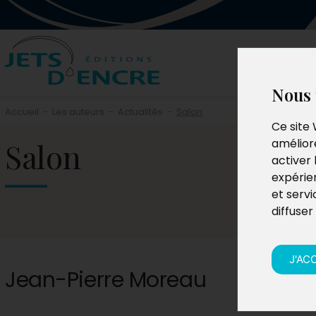
Nous 
Accueil
-
Les auteurs
-
Actualités
-
Salon
Ce site 
Salon
améliore
activer 
expérie
et servi
diffuser
J'AC
Jean-Pierre Moreau