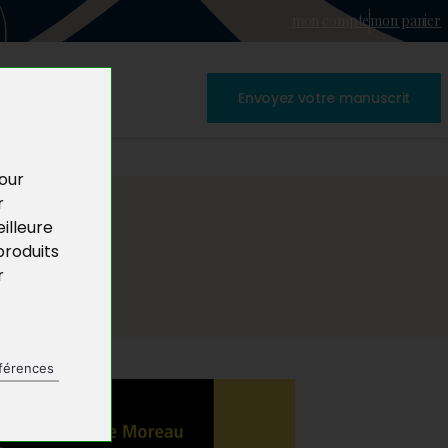
mon compte
mon panier
Envoyez votre manuscrit
pour
r
illeure
produits
r
férences