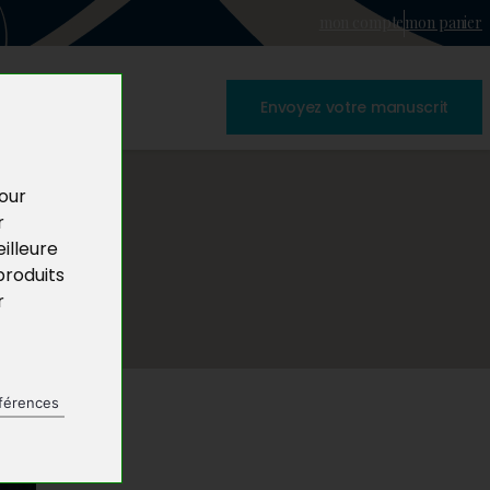
mon compte
mon panier
Envoyez votre manuscrit
pour
r
illeure
produits
r
férences