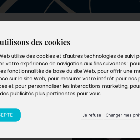
Les auteurs
Le catalogue
Le blog
utilisons des cookies
Web utilise des cookies et d'autres technologies de suivi 
r votre expérience de navigation aux fins suivantes :
pou
les fonctionnalités de base du site Web
,
pour offrir une me
nce sur le site Web
,
pour mesurer votre intérêt pour nos 
ces et pour personnaliser les interactions marketing
,
pou
 des publicités plus pertinentes pour vous
.
vécu son enfance
 de silence, il
qui l’a sauvé de la
CEPTE
Je refuse
Changer mes pré