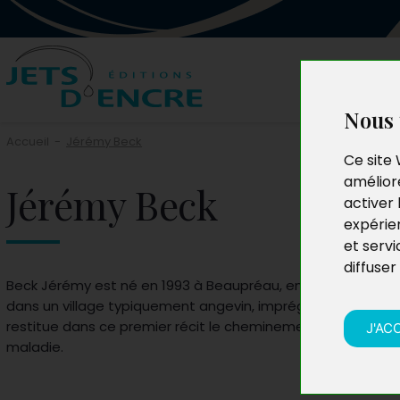
Nous 
Accueil
-
Jérémy Beck
Ce site 
améliore
Jérémy Beck
activer 
expérie
et servi
diffuser
Beck Jérémy est né en 1993 à Beaupréau, en Anjou. Ayant 
dans un village typiquement angevin, imprégné de nature et
restitue dans ce premier récit le cheminement introspectif 
J'AC
maladie.